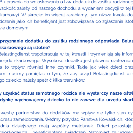
B uprawnia do wnioskowania o tzw. dodatek do zasiłku rodzinnego
ysokość zależy od naszego dochodu, a wydaniem decyzji w tej kw
skarbowy). W skrócie: im więcej zarabiamy, tym niższa kwota dod
czenia jako ich beneficjent jest zobowiązana do zgłaszania istot
twie domowym. 
 przyznanie dodatku do zasiłku rodzinnego odpowiada Belast
 skarbowego są istotne?
elastingdienst współpracują w tej kwestii i wymieniają się infor
rzędu skarbowego. Wysokość dodatku jest głównie uzależniona
 to wpływ również inne czynniki. Takie jak wiek dzieci oraz
m musimy pamiętać o tym, że aby urząd Belastingdienst uzna
 dziecko należy spełnić kilka warunków.
y uzyskać status samotnego rodzica nie wystarczy nasze oświ
jedynkę wychowujemy dziecko to nie zawsze dla urzędu ska
kwestię partnerstwa do dodatków ma wpływ nie tylko stan cywi
dresu zameldowania. Weźmy przykład Państwa Kowalskich, którzy
dnia dzisiejszego mają wspólny meldunek. Dzieci pozostają
 wnioskodawcą i beneficjentem świadczeń. Natomiast ze względ