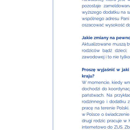
pozostaje zameldowan
wyższego dodatku na sa
wspólnego adresu Pani 
oszacować wysokość dod
Jakie zmiany na pewno
Aktualizowane muszą być
rodziców bądź dzieci;
zawodowej i to nie tylko
Proszę wyjaśnić w jak
kraju? 
W momencie, kiedy wnio
dochodzi do koordynac
państwach. Na przykła
rodzinnego i dodatku z
pracę na terenie Polsk
w Polsce o świadczeni
drugi rodzic pracuje w 
internetowo do ZUS. Zba