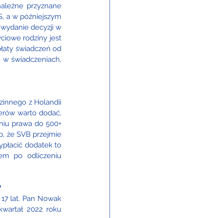
ależne przyznane 
, a w późniejszym 
wydanie decyzji w 
iowe rodziny jest 
łaty świadczeń od 
 w świadczeniach, 
zinnego z Holandii 
erów warto dodać, 
niu prawa do 500+ 
b, że SVB przejmie 
ypłacić dodatek to 
em po odliczeniu 
?
17 lat. Pan Nowak 
wartał 2022 roku 