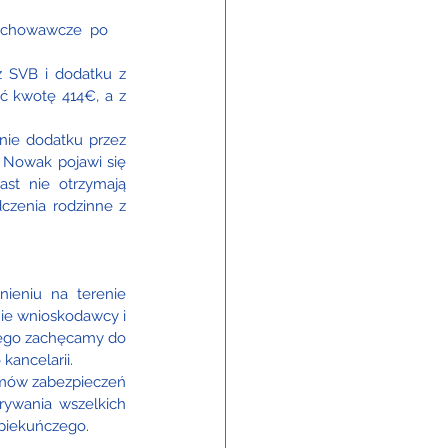
ychowawcze po 
 SVB i dodatku z 
ć kwotę 414€, a z 
nie dodatku przez 
 Nowak pojawi się 
st nie otrzymają 
czenia rodzinne z 
ieniu na terenie 
ie wnioskodawcy i 
tego zachęcamy do 
ancelarii. 
emów zabezpieczeń 
ywania wszelkich 
Opiekuńczego.