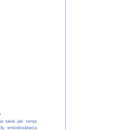
?
 takie jak: renta 
edy wnioskodawca 