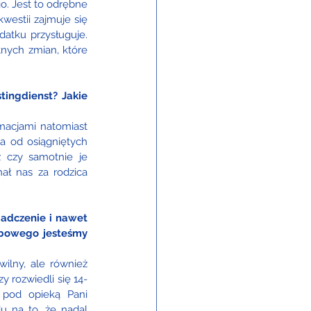
. Jest to odrębne 
estii zajmuje się 
atku przysługuje. 
nych zmian, które 
ingdienst? Jakie 
macjami natomiast 
 od osiągniętych 
 czy samotnie je 
ł nas za rodzica 
adczenie i nawet 
rbowego jesteśmy 
lny, ale również 
 rozwiedli się 14-
 pod opieką Pani 
u na to, że nadal 