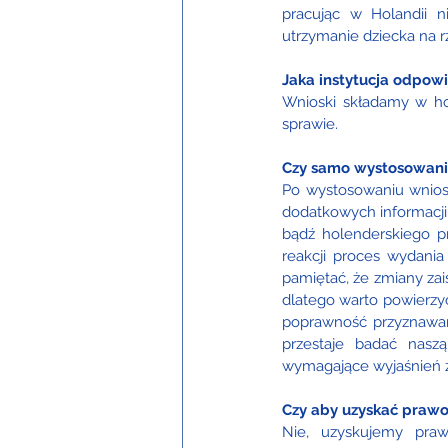
pracując w Holandii n
utrzymanie dziecka na r
Jaka instytucja odpow
Wnioski składamy w hol
sprawie.
Czy samo wystosowanie
Po wystosowaniu wniosk
dodatkowych informacji,
bądź holenderskiego p
reakcji proces wydania
pamiętać, że zmiany zais
dlatego warto powierzyć
poprawność przyznawan
przestaje badać naszą
wymagające wyjaśnień 
Czy aby uzyskać prawo
Nie, uzyskujemy praw