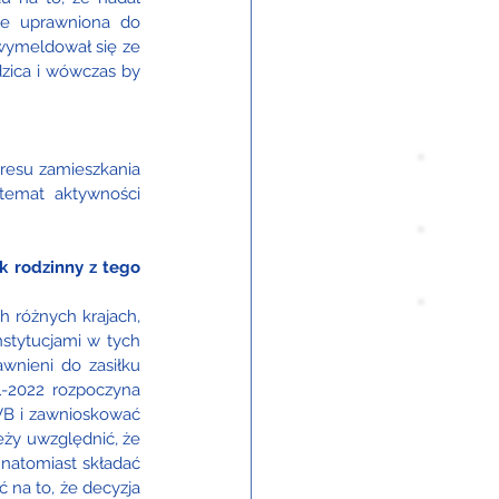
e uprawniona do 
ymeldował się ze 
zica i wówczas by 
resu zamieszkania 
temat aktywności 
 rodzinny z tego 
różnych krajach, 
tytucjami w tych 
nieni do zasiłku 
1-2022 rozpoczyna 
VB i zawnioskować 
y uwzględnić, że 
natomiast składać 
na to, że decyzja 