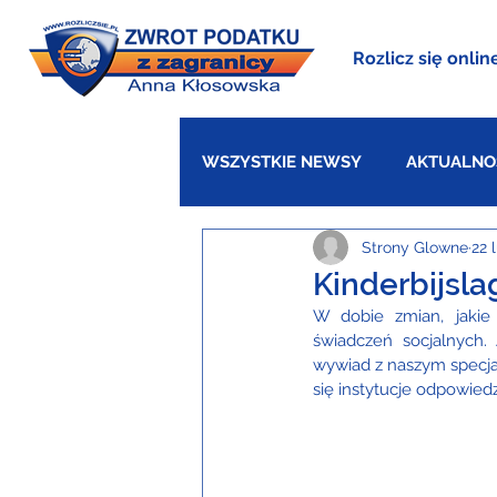
Rozlicz się onlin
WSZYSTKIE NEWSY
AKTUALNO
Strony Glowne
22 
WIELKA BRYTANIA
DANIA
Kinderbijsl
W dobie zmian, jakie
świadczeń socjalnych.
wywiad z naszym specjali
się instytucje odpowied