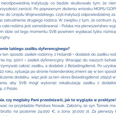
 nieodpowiednią instytucję co będzie skutkowało tym, że nien
 przyszłości zwrócić. Po poprawnym złożeniu wniosku MOPS/GOPS
ne do Urzędu Wojewódzkiego, czyli instytucji odpowiedzialnej za 
 zatrudnienia drugiego rodzica. W związku z tym, że centrum życ
u cała rodzina jest zameldowana) - Polska ma pierwszeństwo wyp
 tym idzie od tego momentu SVB powinien wypłacać tylko różnicę
ncyjny.
zenie takiego zasiłku dyferencyjnego?
 ten sposób: zasiłek rodzinny z Holandii + dodatek do zasiłku rod
ia (np. 500+) = zasiłek dyferencyjny. Wracając do naszych bohat
zymywali całość zasiłku, a dodatek z Belastingdienst. Po uzyska
2 roku, sytuacja po stronie holenderskiej zmieni się w ten sposó
czenie dodatku, więc jeśli za ten okres Belastingdienst zdążył w
nia, aby SVB mógł wykonać rekalkulację zasiłku z dodatki
 z Polski. 
ie, czy mogłaby Pani przedstawić, jak to wygląda w praktyce
ować na przykładzie Państwa Nowak. Załóżmy, że syn Tomek ma 
brutto na poziomie 24.000 €, a żona 30.000 zł. Za pierwszy k