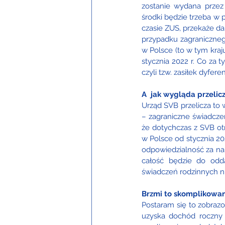
zostanie wydana przez
środki będzie trzeba w
czasie ZUS, przekaże da
przypadku zagranicznego
w Polsce (to w tym kraj
stycznia 2022 r. Co za
czyli tzw. zasiłek dyfere
A  jak wygląda przelic
Urząd SVB przelicza to w
– zagraniczne świadczen
że dotychczas z SVB otr
w Polsce od stycznia 202
odpowiedzialność za nali
całość będzie do odda
świadczeń rodzinnych np.
Brzmi to skomplikowan
Postaram się to zobraz
uzyska dochód roczny 