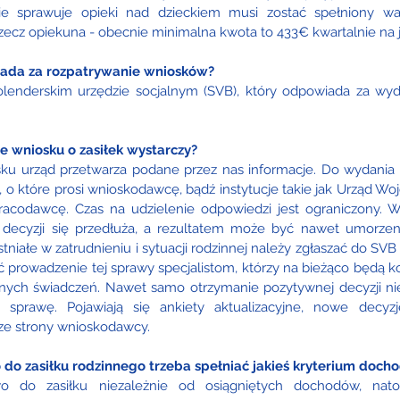
ie sprawuje opieki nad dzieckiem musi zostać spełniony wa
zecz opiekuna - obecnie minimalna kwota to 433€ kwartalnie na 
iada za rozpatrywanie wniosków?
enderskim urzędzie socjalnym (SVB), który odpowiada za wydan
 wniosku o zasiłek wystarczy?
u urząd przetwarza podane przez nas informacje. Do wydania d
 o które prosi wnioskodawcę, bądź instytucje takie jak Urząd Woj
racodawcę. Czas na udzielenie odpowiedzi jest ograniczony. W
 decyzji się przedłuża, a rezultatem może być nawet umorzeni
tniałe w zatrudnieniu i sytuacji rodzinnej należy zgłaszać do SVB 
 prowadzenie tej sprawy specjalistom, którzy na bieżąco będą kon
ych świadczeń. Nawet samo otrzymanie pozytywnej decyzji nie
 sprawę. Pojawiają się ankiety aktualizacyjne, nowe decyzj
ze strony wnioskodawcy.
 do zasiłku rodzinnego trzeba spełniać jakieś kryterium doc
o do zasiłku niezależnie od osiągniętych dochodów, natom