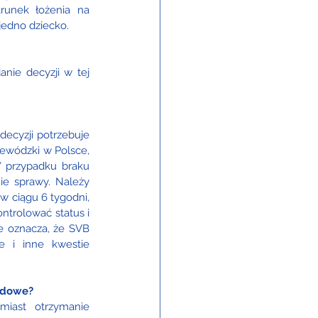
runek łożenia na 
jedno dziecko.
ie decyzji w tej 
ecyzji potrzebuje 
ewódzki w Polsce, 
 przypadku braku 
e sprawy. Należy 
w ciągu 6 tygodni, 
trolować status i 
 oznacza, że SVB 
e i inne kwestie 
hodowe?
iast otrzymanie 