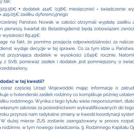
y tak:
 329,56€ 
+
 dodatek 414€ (138€ miesięcznie) 
-
 świadczenie w
=
 419,05€ zasiłku dyferencyjnego 
cześniej Państwo Nowak w całości otrzymali wypłatę zasiłku z
en pierwszy kwartał do Belastingdienst będą zobowiązani zwróci
w wysokości 89,49€. 
gę na fakt, że pomimo przejęcia odpowiedzialności za nalicze
dienst wydaje decyzje w tej sprawie. Co za tym idzie u Państwa
enst przyznająca dodatek w wysokości 1.645€ rocznie. Natomia
y z SVB, ponieważ zasiłek i dodatek jest pomniejszony o świad
rzedstawiony.  
 dodać w tej kwestii?
oraz częściej Urząd Wojewódzki mając informację o zatrudn
je o holenderski zasiłek rodzinny co komplikuje później ustalen
iłku rodzinnego. Wynika z tego tytułu wiele nieporozumień, dla
własnym zakresie za pośrednictwem wykwalifikowanych do tego k
roku przynosi nam radykalne zmiany w kwestii koordynacji syst
 W dużej mierze ZUS zostanie zaangażowany w proces rozpatr
 rodzinne, w tym nowego świadczenia, tj. Rodzinnego Kapitału 