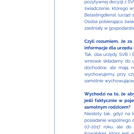
pozytywnej decyzji z SV
świadczenie, którego w
Belastingdienst (urząd 
Osoba pobierająca świad
zaistniały w gospodars
Czyli rozumiem, że za
informacje dla urzędu
Tak, oba urzędy SVB i B
wniosek składamy do u
dochodów, ale mają na
wychowujemy, przy czy
samotnie wychowującego
Wychodzi na to, że ab
jeśli faktycznie w po
samotnym rodzicem?
Niestety tak, gdyż na 
posiadanie wspólnego a
07-2017 roku, ale do 
Kowalskiej, która jest