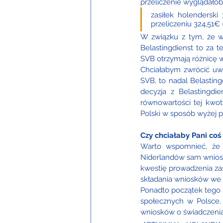
przeliczenie wyglądałob
zasiłek holenderski
przeliczeniu 324,51€ 
W związku z tym, że w
Belastingdienst to za t
SVB otrzymają różnicę 
Chciałabym zwrócić uwa
SVB, to nadal Belasting
decyzja z Belastingdi
równowartości tej kwot
Polski w sposób wyżej p
Czy chciałaby Pani coś
Warto wspomnieć, że c
Niderlandów sam wniosku
kwestię prowadzenia zas
składania wniosków we 
Ponadto początek tego 
społecznych w Polsce.
wniosków o świadczenia