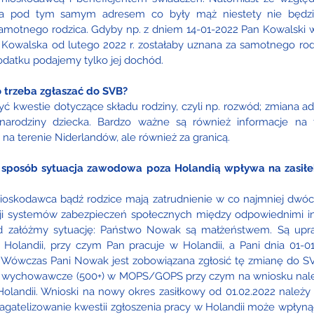
a pod tym samym adresem co były mąż niestety nie będzi
motnego rodzica. Gdyby np. z dniem 14-01-2022 Pan Kowalski w
Kowalska od lutego 2022 r. zostałaby uznana za samotnego rod
atku podajemy tylko jej dochód.
 trzeba zgłaszać do SVB?
 kwestie dotyczące składu rodziny, czyli np. rozwód; zmiana ad
 narodziny dziecka. Bardzo ważne są również informacje na 
 na terenie Niderlandów, ale również za granicą. 
i sposób sytuacja zawodowa poza Holandią wpływa na zasiłek
skodawca bądź rodzice mają zatrudnienie w co najmniej dwóch 
ji systemów zabezpieczeń społecznych między odpowiednimi ins
d załóżmy sytuację: Państwo Nowak są małżeństwem. Są upraw
 Holandii, przy czym Pan pracuje w Holandii, a Pani dnia 01-0
i. Wówczas Pani Nowak jest zobowiązana zgłosić tę zmianę do S
e wychowawcze (500+) w MOPS/GOPS przy czym na wniosku należ
Holandii. Wnioski na nowy okres zasiłkowy od 01.02.2022 należy 
gatelizowanie kwestii zgłoszenia pracy w Holandii może wpłynąć 