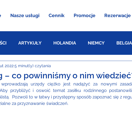
e
Nasze usługi
Cennik
Promocje
Rezerwacje
ŚCI
ARTYKUŁY
HOLANDIA
NIEMCY
BELGIA
lut 2022
5 minut(y) czytania
AUSTRIA
ag – co powinniśmy o nim wiedzieć
 wprowadzają urzędy ciężko jest nadążyć za nowymi zasada
 Aby przybliżyć i oswoić temat zasiłku rodzinnego postanowil
stą.  Pozwoli to w łatwy i przystępny sposób zapoznać się z reguła
zialne za przyznawanie świadczeń.