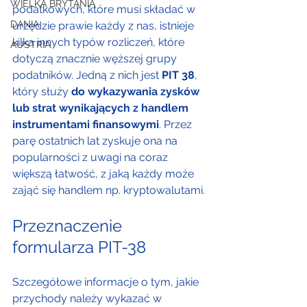
WIELKA BRYTANIA
podatkowych, które musi składać w 
DANIA
urzędzie prawie każdy z nas, istnieje 
kilka innych typów rozliczeń, które 
AUSTRIA
dotyczą znacznie węższej grupy 
podatników. Jedną z nich jest 
PIT 38
, 
który służy 
do wykazywania zysków 
lub strat wynikających z handlem 
instrumentami finansowymi
. Przez 
parę ostatnich lat zyskuje ona na 
popularności z uwagi na coraz 
większą łatwość, z jaką każdy może 
zająć się handlem np. kryptowalutami.
Przeznaczenie 
formularza PIT-38
Szczegółowe informacje o tym, jakie 
przychody należy wykazać w 