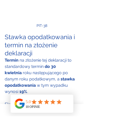
PIT-38
Stawka opodatkowania i 
termin na złożenie 
deklaracji
Termin 
na złożenie tej deklaracji to 
standardowy termin 
do 30 
kwietnia
 roku następującego po 
danym roku podatkowym, a 
stawka 
opodatkowania
 w tym wypadku 
wynosi 
19%
.
Skontaktuj się z nami, a rozliczymy 
Twój PIT, jeśli Twoja sytuacja 
podatkowa tego wymaga.