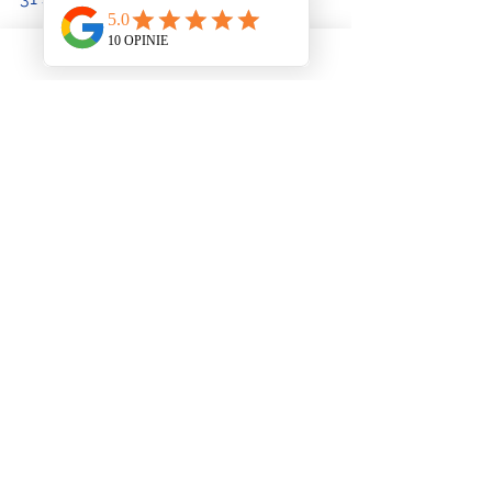
Warto podkreślić, że holenderski 
system ubezpieczeń zdrowotnych jest 
dynamiczny i podlega zmianom. 
Dlatego istotne jest śledzenie 
aktualnych przepisów i zaleceń 
dotyczących ubezpieczeń 
zdrowotnych, aby być dobrze 
poinformowanym i skorzystać z 
pełnej gamy dostępnych świadczeń i 
korzyści.
Podsumowując - holenderski system 
ubezpieczeń zdrowotnych stawia na 
powszechną ochronę zdrowia, 
równość dostępu do opieki 
medycznej oraz odpowiedzialność 
finansową. Jest to kluczowy element 