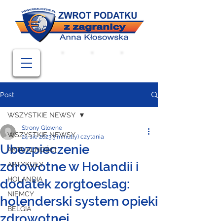
Post
WSZYSTKIE NEWSY
Strony Glowne
WSZYSTKIE NEWSY
24 sie 2023
3 minut(y) czytania
Ubezpieczenie
AKTUALNOŚCI
zdrowotne w Holandii i
ARTYKUŁY
HOLANDIA
dodatek zorgtoeslag:
NIEMCY
holenderski system opieki
BELGIA
zdrowotnej