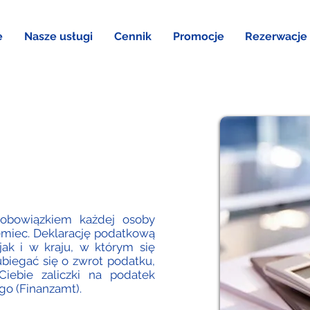
e
Nasze usługi
Cennik
Promocje
Rezerwacje
t obowiązkiem każdej osoby
iemiec. Deklarację podatkową
jak i w kraju, w którym się
biegać się o zwrot podatku,
iebie zaliczki na podatek
o (Finanzamt).