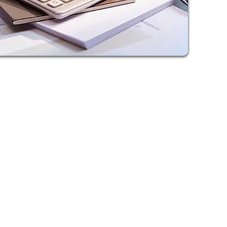
Wypłata środków
(do 10 dni roboczych)