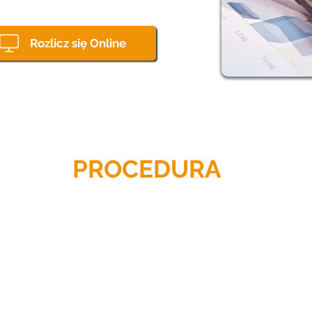
Rozlicz się Online
PROCEDURA
KROK PO KROKU
Wydanie decyzji
(od 2 do 6
miesięcy
)