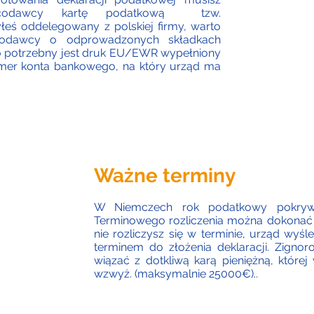
codawcy kartę podatkową tzw.
yłeś oddelegowany z polskiej firmy, warto
codawcy o odprowadzonych składkach
 potrzebny jest druk EU/EWR wypełniony
umer konta bankowego, na który urząd ma
Ważne terminy
W Niemczech rok podatkowy pokrywa
Terminowego rozliczenia można dokonać d
nie rozliczysz się w terminie, urząd wy
terminem do złożenia deklaracji. Zigno
wiązać z dotkliwą karą pieniężną, któ
wzwyż. (maksymalnie 25000€)..