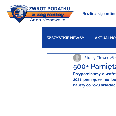
Rozlicz się onlin
WSZYSTKIE NEWSY
AKTUALNO
Strony Glowne
28 
WIELKA BRYTANIA
DANIA
500+ Pamięt
Przypominamy o ważnyc
2021 pieniądze nie b
należy co roku składa