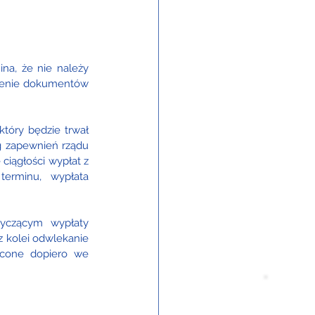
na, że nie należy 
ożenie dokumentów 
óry będzie trwał 
 zapewnień rządu 
iągłości wypłat z 
rminu, wypłata 
yczącym wypłaty 
 kolei odwlekanie 
cone dopiero we 