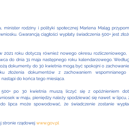
 minister rodziny i polityki społecznej Marlena Maląg przypomi
wniosku. Gwarancją ciągłości wypłaty świadczenia 500+ jest zł
2021 roku dotyczą również nowego okresu rozliczeniowego, kt
rwca do dnia 31 maja następnego roku kalendarzowego. Według
łożą dokumenty do 30 kwietnia mogą być spokojni o zachowanie c
ku złożenia dokumentów z zachowaniem wspomnianego te
 nastąpi do końca tego miesiąca.
500+ po 30 kwietnia muszą liczyć się z opóźnieniem dot
wniosek w maju, pieniędzy należy spodziewać się nawet w lipcu, z
do lipca może spowodować, że świadczenie zostanie wypła
j stronie rządowej 
www.gov.pl