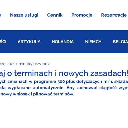
e
Nasze usługi
Cennik
Promocje
Rezerwacje
ŚCI
ARTYKUŁY
HOLANDIA
NIEMCY
BELGIA
cze 2021
1 minut(y) czytania
AUSTRIA
aj o terminach i nowych zasadach
h zmianach w programie 500 plus dotyczących m.in. składa
ędą wypłacane automatycznie. Aby zachować ciągłość wypła
ć nowy wniosek i pilnować terminów.