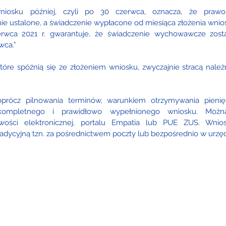
niosku później, czyli po 30 czerwca, oznacza, że prawo
 ustalone, a świadczenie wypłacone od miesiąca złożenia wniosk
rwca 2021 r. gwarantuje, że świadczenie wychowawcze zosta
wca.
”
tóre spóźnią się ze złożeniem wniosku, zwyczajnie stracą należ
prócz pilnowania terminów, warunkiem otrzymywania pienięd
 kompletnego i prawidłowo wypełnionego wniosku. Możn
ości elektronicznej, portalu Empatia lub PUE ZUS. Wnios
dycyjną tzn. za pośrednictwem poczty lub bezpośrednio w urzęd