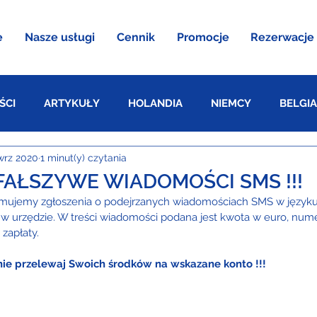
e
Nasze usługi
Cennik
Promocje
Rezerwacje
ŚCI
ARTYKUŁY
HOLANDIA
NIEMCY
BELGIA
wrz 2020
1 minut(y) czytania
AUSTRIA
AŁSZYWE WIADOMOŚCI SMS !!!
ymujemy zgłoszenia o podejrzanych wiadomościach SMS w języku
 w urzędzie. W treści wiadomości podana jest kwota w euro, numer
zapłaty. 
e przelewaj Swoich środków na wskazane konto !!!