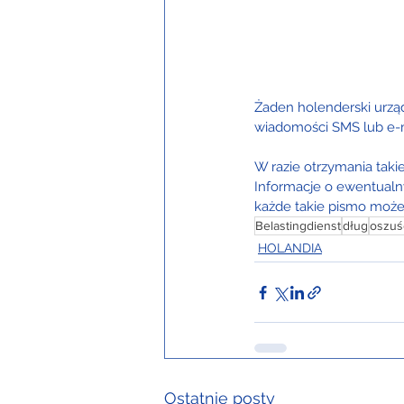
Żaden holenderski urząd
wiadomości SMS lub e-m
W razie otrzymania tak
Informacje o ewentualn
każde takie pismo możem
Belastingdienst
dług
oszuś
HOLANDIA
Ostatnie posty