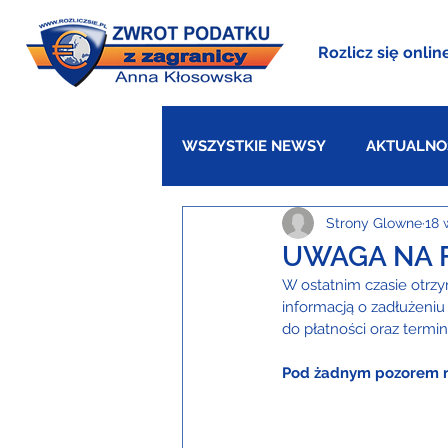
Rozlicz się onlin
WSZYSTKIE NEWSY
AKTUALNO
Strony Glowne
18 
WIELKA BRYTANIA
DANIA
UWAGA NA F
W ostatnim czasie otrz
informacją o zadłużeniu
do płatności oraz termin 
Pod żadnym pozorem ni