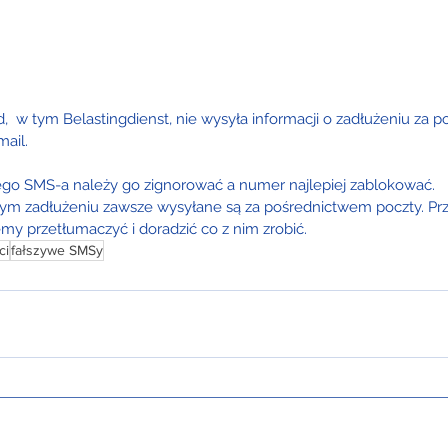
,  w tym Belastingdienst, nie wysyła informacji o zadłużeniu za 
ail. 
iego SMS-a należy go zignorować a numer najlepiej zablokować.
ym zadłużeniu zawsze wysyłane są za pośrednictwem poczty. Pr
y przetłumaczyć i doradzić co z nim zrobić.
ci
fałszywe SMSy