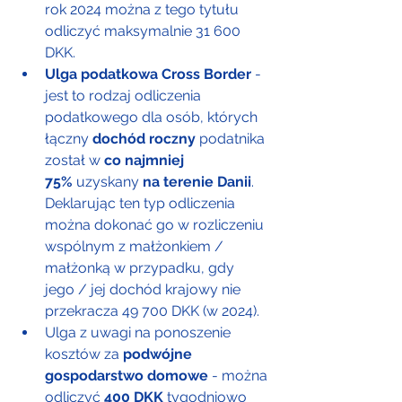
rok 2024 można z tego tytułu 
odliczyć maksymalnie 31 600 
DKK.
Ulga podatkowa Cross Border
 - 
jest to rodzaj odliczenia 
podatkowego dla osób, których 
łączny 
dochód roczny
 podatnika 
został w 
co najmniej 
75%
 uzyskany 
na terenie Danii
. 
Deklarując ten typ odliczenia 
można dokonać go w rozliczeniu 
wspólnym z małżonkiem / 
małżonką w przypadku, gdy 
jego / jej dochód krajowy nie 
przekracza 49 700 DKK (w 2024).
Ulga z uwagi na ponoszenie 
kosztów za 
podwójne 
gospodarstwo domowe
 - można 
odliczyć 
400 DKK
 tygodniowo 