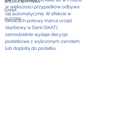
WIELKA BRYTANIA
w większości przypadków odbywa 
DANIA
się automatycznie. W efekcie w 
AUSTRIA
okolicach połowy marca urząd 
skarbowy w Danii (SKAT), 
samodzielnie wydaje decyzje 
podatkowe z wyliczonym zwrotem 
lub dopłatą do podatku.