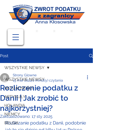
Post
WSZYSTKIE NEWSY
Strony Glowne
WSZYSTKIE NEWSY
15 mar 2024
2 minut(y) czytania
Rozliczenie podatku z
AKTUALNOŚCI
Danii | Jak zrobić to
ARTYKUŁY
HOLANDIA
najkorzystniej?
NIEMCY
Zaktualizowano:
17 sty 2025
Rozliczanie podatku z Danii, podobnie 
BELGIA
jak to się dzieje od kilku lat w Polsce, 