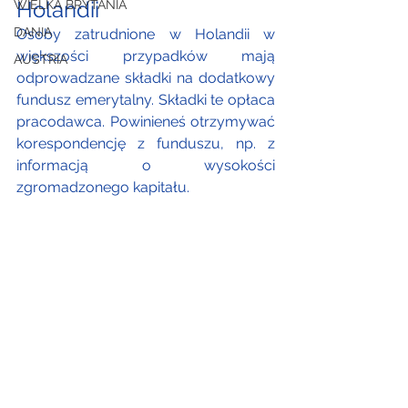
Holandii
WIELKA BRYTANIA
DANIA
Osoby zatrudnione w Holandii w 
większości przypadków mają 
AUSTRIA
odprowadzane składki na dodatkowy 
fundusz emerytalny. Składki te opłaca 
pracodawca. Powinieneś otrzymywać 
korespondencję z funduszu, np. z 
informacją o wysokości 
zgromadzonego kapitału.