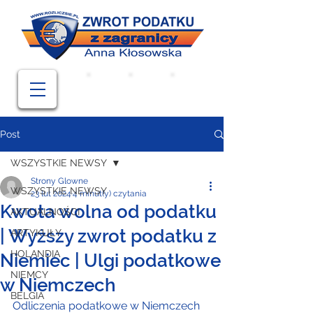
Post
WSZYSTKIE NEWSY
Strony Glowne
WSZYSTKIE NEWSY
23 lut 2024
4 minut(y) czytania
Kwota wolna od podatku
AKTUALNOŚCI
| Wyższy zwrot podatku z
ARTYKUŁY
HOLANDIA
Niemiec | Ulgi podatkowe
NIEMCY
w Niemczech
BELGIA
Odliczenia podatkowe w Niemczech 