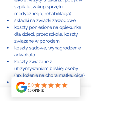
szpitalu, zakup sprzętu 
medycznego, rehabilitacja)
składki na związki zawodowe
koszty poniesione na opiekunkę 
dla dzieci, przedszkole, koszty 
związane w porodem.
koszty sądowe, wynagrodzenie 
adwokata
koszty związane z 
utrzymywaniem bliskiej osoby 
(np. łożenie na chorą matkę, ojca)
koszty związane z pogrzebem 
bliskiej osoby.
Dowody na słuszność 
zastosowanych ulg 
podatkowych