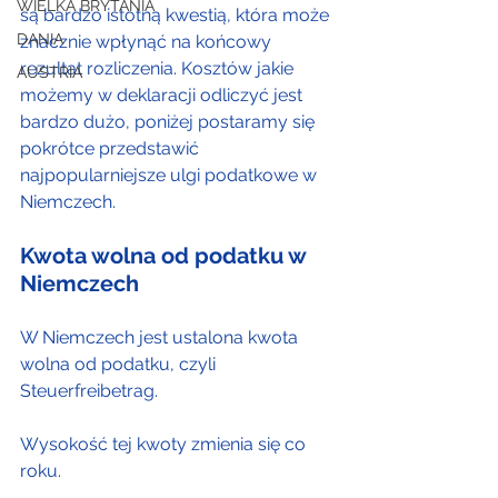
WIELKA BRYTANIA
są bardzo istotną kwestią, która może 
DANIA
znacznie wpłynąć na końcowy 
rezultat rozliczenia. Kosztów jakie 
AUSTRIA
możemy w deklaracji odliczyć jest 
bardzo dużo, poniżej postaramy się 
pokrótce przedstawić 
najpopularniejsze ulgi podatkowe w 
Niemczech.
Kwota wolna od podatku w 
Niemczech
W Niemczech jest ustalona kwota 
wolna od podatku, czyli 
Steuerfreibetrag.
Wysokość tej kwoty zmienia się co 
roku.