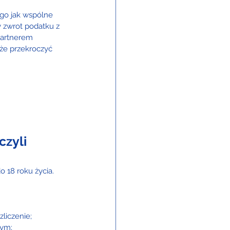
go jak wspólne 
 zwrot podatku z 
partnerem 
że przekroczyć 
czyli 
 18 roku życia. 
liczenie;
wym;