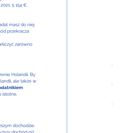
021: 5 154 €, 
adal masz do niej 
hód przekracza 
 wliczyć zarówno 
enie Holandii. By 
ndii, ale także w 
odatnikiem 
 istotne, 
ższym dochodzie. 
yższy dochód niż 