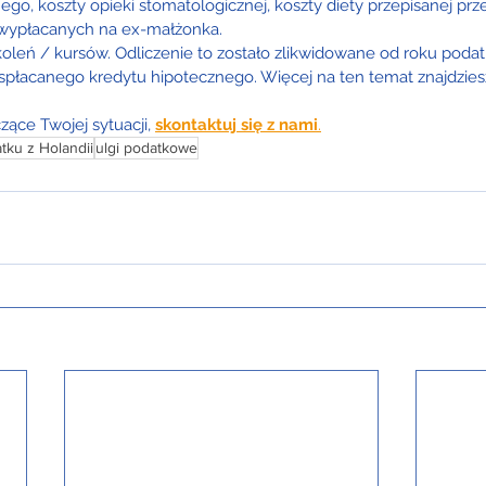
go, koszty opieki stomatologicznej, koszty diety przepisanej prze
 wypłacanych na ex-małżonka.
koleń / kursów. Odliczenie to zostało zlikwidowane od roku pod
spłacanego kredytu hipotecznego. Więcej na ten temat znajdzies
zące Twojej sytuacji, 
skontaktuj się z nami
.
tku z Holandii
ulgi podatkowe