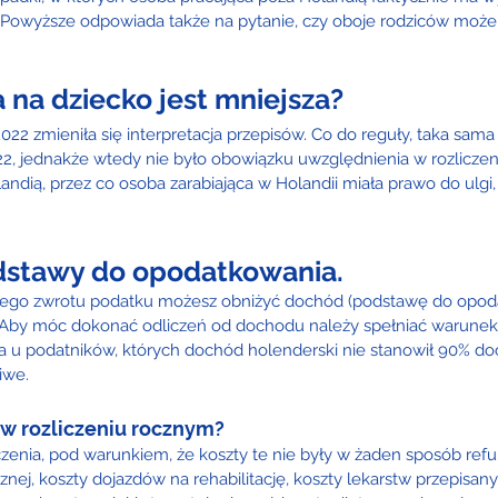
. Powyższe odpowiada także na pytanie, czy oboje rodziców może 
 na dziecko jest mniejsza?
2 zmieniła się interpretacja przepisów. Co do reguły, taka sama
, jednakże wtedy nie było obowiązku uwzględnienia w rozliczeni
ndią, przez co osoba zarabiająca w Holandii miała prawo do ulgi
dstawy do opodatkowania.
zego zwrotu podatku możesz obniżyć dochód (podstawę do opoda
Aby móc dokonać odliczeń od dochodu należy spełniać warunek kw
ia u podatników, których dochód holenderski nie stanowił 90% d
iwe.
w rozliczeniu rocznym?
czenia, pod warunkiem, że koszty te nie były w żaden sposób ref
nej, koszty dojazdów na rehabilitację, koszty lekarstw przepisany