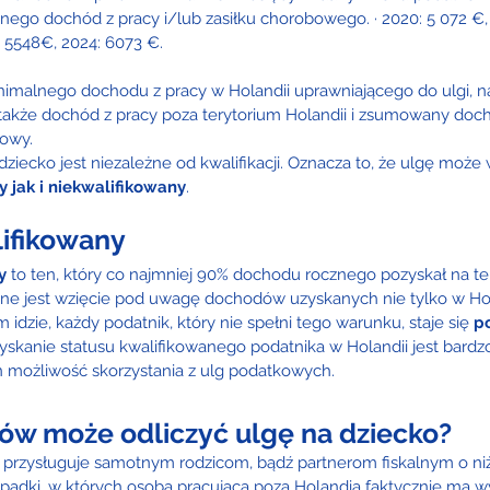
nego dochód z pracy i/lub zasiłku chorobowego. · 2020: 5 072 €, 2
: 5548€, 2024: 6073 €.
inimalnego dochodu z pracy w Holandii uprawniającego do ulgi, n
 także dochód z pracy poza terytorium Holandii i zsumowany doc
owy.
dziecko jest niezależne od kwalifikacji. Oznacza to, że ulgę może
 jak i niekwalifikowany
.
lifikowany
y
 to ten, który co najmniej 90% dochodu rocznego pozyskał na ter
zne jest wzięcie pod uwagę dochodów uzyskanych nie tylko w Hola
m idzie, każdy podatnik, który nie spełni tego warunku, staje się 
p
zyskanie statusu kwalifikowanego podatnika w Holandii jest bardzo
 możliwość skorzystania z ulg podatkowych.
ców może odliczyć ulgę na dziecko?
przysługuje samotnym rodzicom, bądź partnerom fiskalnym o ni
zypadki, w których osoba pracująca poza Holandią faktycznie ma w