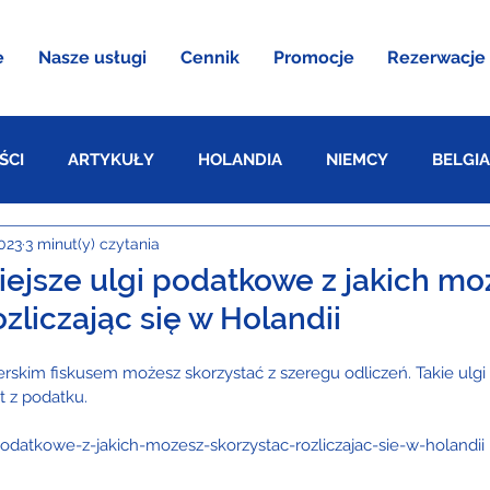
e
Nasze usługi
Cennik
Promocje
Rezerwacje
ŚCI
ARTYKUŁY
HOLANDIA
NIEMCY
BELGIA
023
3 minut(y) czytania
AUSTRIA
iejsze ulgi podatkowe z jakich mo
ozliczając się w Holandii
derskim fiskusem możesz skorzystać z szeregu odliczeń. Takie ulg
t z podatku.
podatkowe-z-jakich-mozesz-skorzystac-rozliczajac-sie-w-holandii