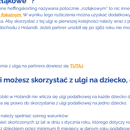
złąkowe” ?
e heffingskorting nazywana potocznie „rozłąkowym” to nic inne
 fiskalnym
.
W wyniku tego rozliczenia można uzyskać dodatkowy
a. Aby skorzystać z tej ulgi w pierwszej kolejności należy wraz z 
hodu z Holandii. Jeżeli partner urodził się po 1962 roku nie mo
nia z ulgą na partnera dowiesz się 
TUTAJ
.
 możesz skorzystać z ulgi na dziecko, 
ski w Holandii nie wlicza się ulgi podatkowej na każde dziecko do
a się prawo do skorzystania z ulgi podatkowej na jedno dziecko.
gi należy spełniać szereg warunków:
eć skończonych 12 lat w dniu 1 stycznia roku, którego dotyczy roz
z dzieckiem przez minimum 6 miesięcy w danym roku podatko