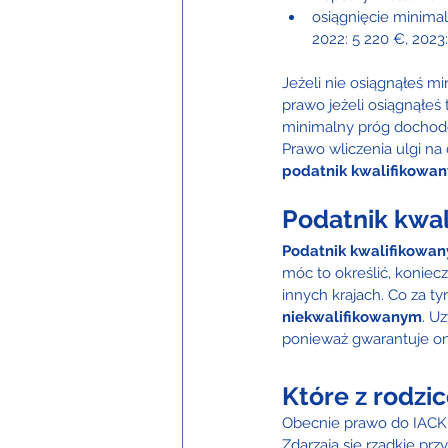
osiągnięcie minimal
2022: 5 220 €, 2023
Jeżeli nie osiągnąłeś m
prawo jeżeli osiągnąłeś
minimalny próg dochod
Prawo wliczenia ulgi na 
podatnik kwalifikowany
Podatnik kwa
Podatnik kwalifikowan
móc to określić, koniec
innych krajach. Co za ty
niekwalifikowanym
. U
ponieważ gwarantuje on
Które z rodzi
Obecnie prawo do IACK 
Zdarzają się rzadkie pr