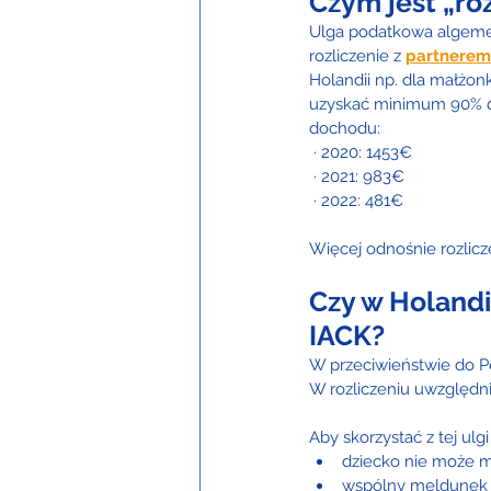
Czym jest „ro
Ulga podatkowa algemen
rozliczenie z 
partnerem
Holandii np. dla małżonk
uzyskać minimum 90% doc
dochodu:
 · 2020: 1453€
 · 2021: 983€
 · 2022: 481€
Więcej odnośnie rozlicze
Czy w Holandii
IACK?
W przeciwieństwie do Pol
W rozliczeniu uwzględni
Aby skorzystać z tej ul
dziecko nie może mi
wspólny meldunek 