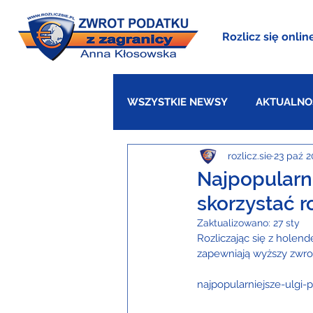
Rozlicz się onlin
WSZYSTKIE NEWSY
AKTUALNO
rozlicz.sie
23 paź 2
WIELKA BRYTANIA
DANIA
Najpopularn
skorzystać r
Zaktualizowano:
27 sty
Rozliczając się z holen
zapewniają wyższy zwro
najpopularniejsze-ulgi-