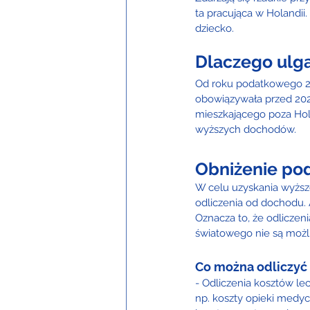
ta pracująca w Holandii
dziecko.
Dlaczego ulga
Od roku podatkowego 202
obowiązywała przed 2022
mieszkającego poza Hola
wyższych dochodów.
Obniżenie po
W celu uzyskania wyżs
odliczenia od dochodu. 
Oznacza to, że odliczen
światowego nie są możl
Co można odliczyć 
- Odliczenia kosztów le
np. koszty opieki medycz