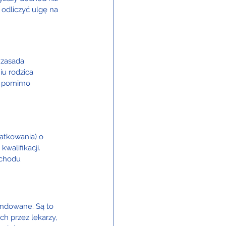
odliczyć ulgę na 
 zasada 
u rodzica 
, pomimo 
tkowania) o 
alifikacji. 
ochodu 
undowane. Są to 
ch przez lekarzy, 